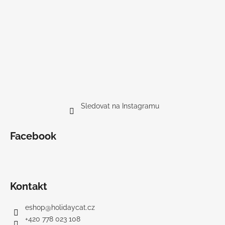
č
u
j
e
m
e
BIO
BACHOVY
KVĚTY
Sledovat na Instagramu
-
ANTISTRESS
-
Facebook
CALMA,
20ML
398
Kč
Kontakt
eshop
@
holidaycat.cz
+420 778 023 108