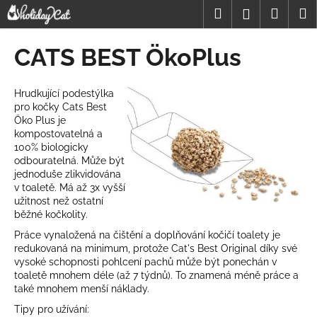
K
Přejít
Hledat
Nákup
M
Přihlášení
na
o
obsah
Zpět
Zpět
košík
š
CATS BEST ÖkoPlus
í
C
k
o
Hrudkující podestýlka
pro kočky Cats Best
p
Öko Plus je
o
kompostovatelná a
t
100% biologicky
odbouratelná. Může být
ř
jednoduše zlikvidována
e
v toaletě. Má až 3x vyšší
užitnost než ostatní
b
běžné kočkolity.
u
Práce vynaložená na čištění a doplňování kočičí toalety je
j
redukovaná na minimum, protože Cat's Best Original díky své
e
vysoké schopnosti pohlcení pachů může být ponechán v
toaletě mnohem déle (až 7 týdnů). To znamená méně práce a
t
také mnohem menší náklady.
e
Tipy pro užívání:
n