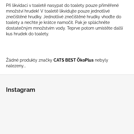
Při likvidaci v toaletě nasypat do toalety pouze přiměřené
a
množství hrudek! V toaletě likvidujte pouze jednotlivé
j
znečištěné hrudky. Jednotlivé znečištěné hrudky vhoďte do
í
toalety a nechte je krátce namočit. Pak je spláchněte
dostatečným množstvím vody. Teprve potom umístěte další
t
kus hrudek do toalety.
?
Žádné produkty značky
CATS BEST ÖkoPlus
nebyly
nalezeny...
HLEDAT
Z
á
Instagram
p
D
a
o
t
p
o
í
r
u