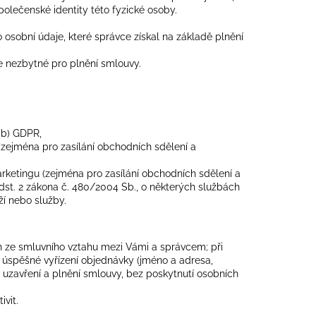
OS - POHYBLIVÁ
polečenské identity této fyzické osoby.
NIPEM
osobní údaje, které správce získal na základě plnění
je nezbytné pro plnění smlouvy.
 b) GDPR,
zejména pro zasílání obchodních sdělení a
ketingu (zejména pro zasílání obchodních sdělení a
 odst. 2 zákona č. 480/2004 Sb., o některých službách
ží nebo služby.
ch ze smluvního vztahu mezi Vámi a správcem; při
 úspěšné vyřízení objednávky (jméno a adresa,
uzavření a plnění smlouvy, bez poskytnutí osobních
ivit.