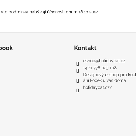
Tyto podmínky nabývají účinnosti dnem 18.10.2024.
book
Kontakt
eshop
@
holidaycat.cz
+420 778 023 108
Designový e-shop pro kočk
ání koček u vás doma
holidaycat.cz/