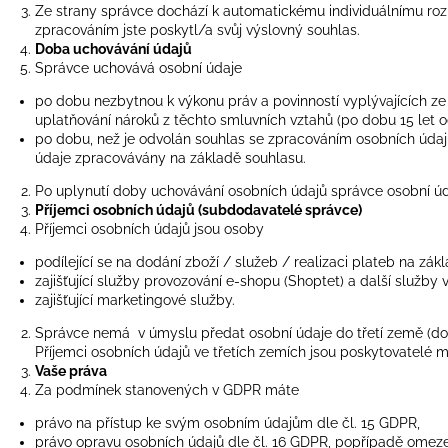
Ze strany správce dochází k automatickému individuálnímu ro
zpracováním jste poskytl/a svůj výslovný souhlas.
Doba uchovávání údajů
Správce uchovává osobní údaje
po dobu nezbytnou k výkonu práv a povinností vyplývajících z
uplatňování nároků z těchto smluvních vztahů (po dobu 15 let 
po dobu, než je odvolán souhlas se zpracováním osobních údajů 
údaje zpracovávány na základě souhlasu.
Po uplynutí doby uchovávání osobních údajů správce osobní ú
Příjemci osobních údajů (subdodavatelé správce)
Příjemci osobních údajů jsou osoby
podílející se na dodání zboží / služeb / realizaci plateb na zák
zajišťující služby provozování e-shopu (Shoptet) a další služby
zajišťující marketingové služby.
Správce nemá v úmyslu předat osobní údaje do třetí země (d
Příjemci osobních údajů ve třetích zemích jsou poskytovatelé 
Vaše práva
Za podmínek stanovených v GDPR máte
právo na přístup ke svým osobním údajům dle čl. 15 GDPR,
právo opravu osobních údajů dle čl. 16 GDPR, popřípadě omezen