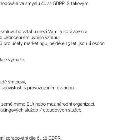
zhodování ve smyslu čl. 22 GDPR. S takovým
e smluvního vztahu mezi Vámi a správcem a
od ukončení smluvního vztahu).
pro účely marketingu, nejdéle 15 let, jsou-li osobní
daje vymaže.
ladě smlouvy,
 v souvislosti s provozováním e-shopu,
o země mimo EU) nebo mezinárodní organizaci.
mailingových služeb / cloudových služeb.
í zpracování dle čl. 18 GDPR.