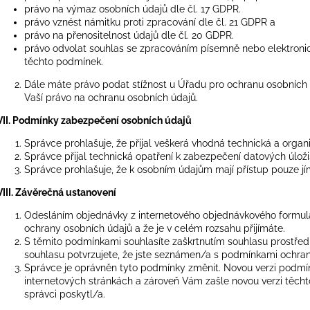
právo na výmaz osobních údajů dle čl. 17 GDPR.
právo vznést námitku proti zpracování dle čl. 21 GDPR a
právo na přenositelnost údajů dle čl. 20 GDPR.
právo odvolat souhlas se zpracováním písemně nebo elektronick
těchto podmínek.
Dále máte právo podat stížnost u Úřadu pro ochranu osobních 
Vaší právo na ochranu osobních údajů.
VII. Podmínky zabezpečení osobních údajů
Správce prohlašuje, že přijal veškerá vhodná technická a organ
Správce přijal technická opatření k zabezpečení datových úložiš
Správce prohlašuje, že k osobním údajům mají přístup pouze j
VIII. Závěrečná ustanovení
Odesláním objednávky z internetového objednávkového formulá
ochrany osobních údajů a že je v celém rozsahu přijímáte.
S těmito podmínkami souhlasíte zaškrtnutím souhlasu prostřed
souhlasu potvrzujete, že jste seznámen/a s podmínkami ochrany
Správce je oprávněn tyto podmínky změnit. Novou verzi podmín
internetových stránkách a zároveň Vám zašle novou verzi těcht
správci poskytl/a.