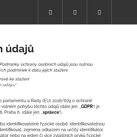
Hledat
Přihlášení
Nákupní
košík
h údajů
 Podmínky ochrany osobních údajů jsou nutnou
ch podmínek k datu jejich stažení.
avě ke stažení
h-udaju/
ho parlamentu a Rady (EU) 2016/679 o ochraně
 volném pohybu těchto údajů (dále jen: „
GDPR
”) je
, Praha 6 (dále jen: „
správce
“).
Následující
o identifikovatelné fyzické osobě; identifikovatelnou
entifikovat, zejména odkazem na určitý identifikátor,
ikátor nebo na jeden či více zvláštních prvků fyzické,