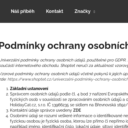
Náš příběh
Kontakt
Značky
Co potřebujete najít?
Podmínky ochrany osobníc
HLEDAT
Univerzální podmínky ochrany osobních údajů, použitelné pro GDPR.
součástí internetového obchodu. Shoptet neručí za aktuálnost vzorový
Vzorové podmínky ochrany osobních údajů včetně pokynů k jejich úpr
Doporučujeme
zde:
https://www.shoptet.cz/univerzalni-podminky-ochrany-osobnic
Základní ustanovení
Správcem osobních údajů podle čl. 4 bod 7 nařízení Evropské
fyzických osob v souvislosti se zpracováním osobních údajů a o
HolidayCat.cz, s.r.o. IČ 13966235 se sídlem na Břevnovská 1692/6
Kontaktní údaje správce uvedeny
ZDE
Osobními údaji se rozumí veškeré informace o identifikované neb
fyzickou osobou je fyzická osoba, kterou lze přímo či nepřímo id
například jméno, identifikační číslo, lokační údaje, síťový identif