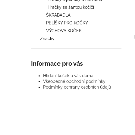
KOČIČÍ DŮM, BÍLÝ, PEVNÉ
l
KARTONOVÉ ŠKRABADLO PRO KOČKY
Hračky se šantou kočičí
2 619 Kč
ŠKRABADLA
Původně:
2 990 Kč
PELÍŠKY PRO KOČKY
VÝCHOVA KOČEK
Značky
Informace pro vás
Hlídání koček u vás doma
Všeobecné obchodní podmínky
Podmínky ochrany osobních údajů