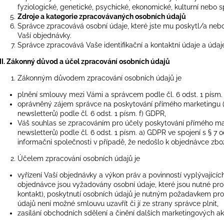
MINI LENOŠKA BÍLÁ NEBO ČERNÁ,
ROBOCAT - LOS
fyziologické, genetické, psychické, ekonomické, kulturní nebo s
PEVNÉ KARTONOVÉ ŠKRABADLO PRO
HRAČKA S MAD
Zdroje a kategorie zpracovávaných osobních údajů
KOČKY
499 Kč
Správce zpracovává osobní údaje, které jste mu poskytl/a nebo 
590 Kč
Vaší objednávky.
Správce zpracovává Vaše identifikační a kontaktní údaje a úda
III. Zákonný důvod a účel zpracování osobních údajů
Zákonným důvodem zpracování osobních údajů je
plnění smlouvy mezi Vámi a správcem podle čl. 6 odst. 1 písm.
oprávněný zájem správce na poskytování přímého marketingu (
newsletterů) podle čl. 6 odst. 1 písm. f) GDPR,
Váš souhlas se zpracováním pro účely poskytování přímého mar
newsletterů) podle čl. 6 odst. 1 písm. a) GDPR ve spojení s § 7
informační společnosti v případě, že nedošlo k objednávce zbo
Účelem zpracování osobních údajů je
vyřízení Vaší objednávky a výkon práv a povinností vyplývající
objednávce jsou vyžadovány osobní údaje, které jsou nutné pro
kontakt), poskytnutí osobních údajů je nutným požadavkem pro 
údajů není možné smlouvu uzavřít či jí ze strany správce plnit,
zasílání obchodních sdělení a činění dalších marketingových akt