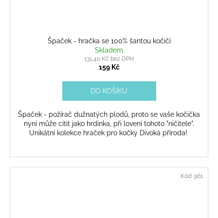
Špaček - hračka se 100% šantou kočičí
Skladem
131,40 Kč bez DPH
159 Kč
DO KOŠÍKU
Špaček - požírač dužnatých plodů, proto se vaše kočička
nyní může cítit jako hrdinka, při lovení tohoto "ničitele".
Unikátní kolekce hraček pro kočky Divoká příroda!
Kód:
961