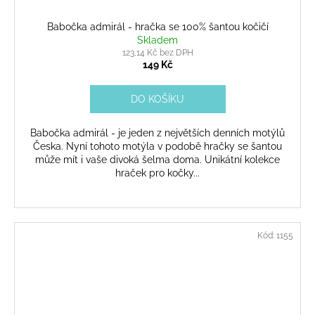
Babočka admirál - hračka se 100% šantou kočičí
Skladem
123,14 Kč bez DPH
149 Kč
DO KOŠÍKU
Babočka admirál - je jeden z největších denních motýlů
Česka. Nyní tohoto motýla v podobě hračky se šantou
může mít i vaše divoká šelma doma. Unikátní kolekce
hraček pro kočky...
Kód:
1155