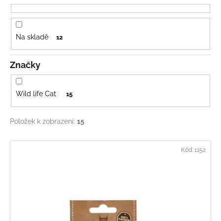
č
o
u
d
j
u
e
Na skladě
12
k
m
e
t
Značky
ů
ROBOCAT
-
Wild life Cat
15
ZLATÁ
RYBKA
-
Položek k zobrazení:
15
POHYBLIVÁ
HRAČKA
S
V
Kód:
1152
MADNIPEM
ý
499
p
Kč
i
s
p