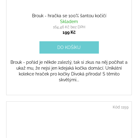
Brouk - hračka se 100% šantou kočičí
Skladem
164,46 Kč bez DPH
199 Kč
DO KOŠÍKU
Brouk - pořád je někde zalezlý, tak si zkus na něj počíhat a
ukaž mu, že nejsi jen kdejaká kočka domácí. Unikátní
kolekce hraček pro kočky Divoká příroda! S těmito
skvělými...
Kód:
1159