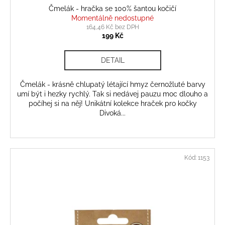
Čmelák - hračka se 100% šantou kočičí
Momentálně nedostupné
164,46 Kč bez DPH
199 Kč
DETAIL
Čmelák - krásně chlupatý létající hmyz černožluté barvy
umí být i hezky rychlý. Tak si nedávej pauzu moc dlouho a
počíhej si na něj! Unikátní kolekce hraček pro kočky
Divoká...
Kód:
1153