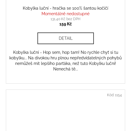
Kobylka luční - hračka se 100% šantou kočičí
Momentálně nedostupné
131,40 Kč bez DPH
159 Kč
DETAIL
Kobylka luční - Hop sem, hop tam! No rychle chyť si tu
kobylku... Na divokou hru plnou nepředvídatelných pohybů
nemůžeš mít lepšího parťáka, než tuto Kobylku luční!
Nenechá tě...
Kód:
1154