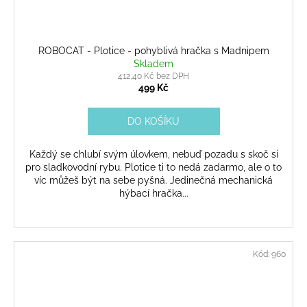
ROBOCAT - Plotice - pohyblivá hračka s Madnipem
Skladem
412,40 Kč bez DPH
499 Kč
DO KOŠÍKU
Každý se chlubí svým úlovkem, nebuď pozadu s skoč si
pro sladkovodní rybu. Plotice ti to nedá zadarmo, ale o to
víc můžeš být na sebe pyšná. Jedinečná mechanická
hýbací hračka...
Kód:
960