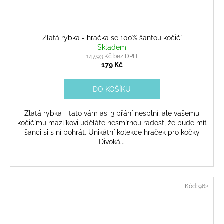
Zlatá rybka - hračka se 100% šantou kočičí
Skladem
147,93 Kč bez DPH
179 Kč
DO KOŠÍKU
Zlatá rybka - tato vám asi 3 přání nesplní, ale vašemu
kočičímu mazlíkovi uděláte nesmírnou radost, že bude mít
šanci si s ní pohrát. Unikátní kolekce hraček pro kočky
Divoká...
Kód:
962