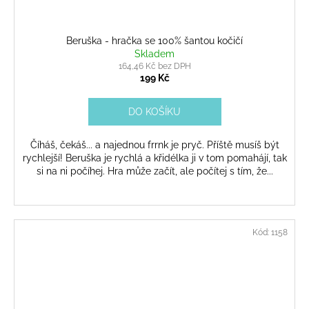
Beruška - hračka se 100% šantou kočičí
Skladem
164,46 Kč bez DPH
199 Kč
DO KOŠÍKU
Číháš, čekáš... a najednou frrnk je pryč. Příště musíš být
rychlejší! Beruška je rychlá a křidélka ji v tom pomahájí, tak
si na ni počíhej. Hra může začít, ale počítej s tím, že...
Kód:
1158