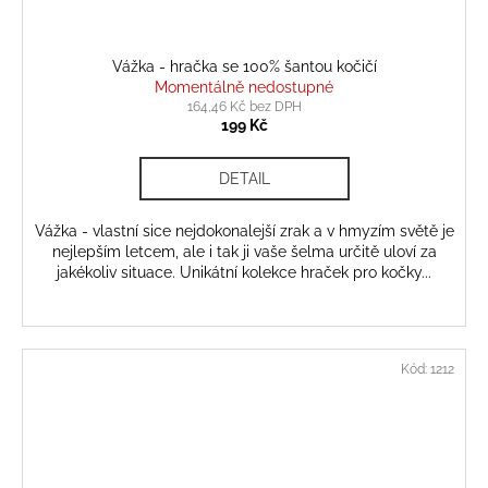
Vážka - hračka se 100% šantou kočičí
Momentálně nedostupné
164,46 Kč bez DPH
199 Kč
DETAIL
Vážka - vlastní sice nejdokonalejší zrak a v hmyzím světě je
nejlepším letcem, ale i tak ji vaše šelma určitě uloví za
jakékoliv situace. Unikátní kolekce hraček pro kočky...
Kód:
1212