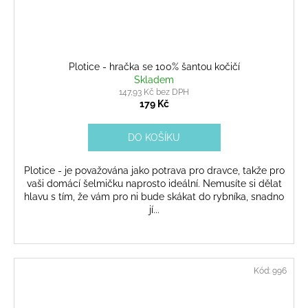
Plotice - hračka se 100% šantou kočičí
Skladem
147,93 Kč bez DPH
179 Kč
DO KOŠÍKU
Plotice - je považována jako potrava pro dravce, takže pro
vaši domácí šelmičku naprosto ideální. Nemusíte si dělat
hlavu s tím, že vám pro ni bude skákat do rybníka, snadno
jí...
Kód:
996