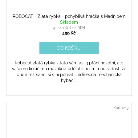
ROBOCAT - Zlatá rybka - pohyblivá hračka s Madnipem
Skladem
412,40 Kč bez DPH
499 Kč
DO KOŠÍKU
Robocat zlatá rybka - tato vám asi 3 přání nesplní, ale
vašemu kočičímu mazlíkovi uděláte nesmírnou radost, že
bude mít šanci si s ní pohrát. Jedinečná mechanická
hýbací...
Kód:
1213