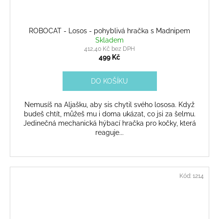
ROBOCAT - Losos - pohyblivá hračka s Madnipem
Skladem
412,40 Kč bez DPH
499 Kč
DO KOŠÍKU
Nemusíš na Aljašku, aby sis chytil svého lososa. Když
budeš chtít, můžeš mu i doma ukázat, co jsi za šelmu.
Jedinečná mechanická hýbací hračka pro kočky, která
reaguje...
Kód:
1214