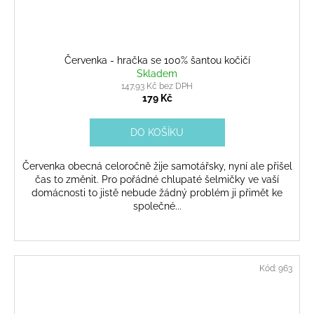
Červenka - hračka se 100% šantou kočičí
Skladem
147,93 Kč bez DPH
179 Kč
DO KOŠÍKU
Červenka obecná celoročně žije samotářsky, nyní ale přišel
čas to změnit. Pro pořádné chlupaté šelmičky ve vaší
domácnosti to jistě nebude žádný problém ji přimět ke
společné...
Kód:
963