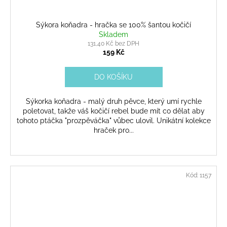
Sýkora koňadra - hračka se 100% šantou kočičí
Skladem
131,40 Kč bez DPH
159 Kč
DO KOŠÍKU
Sýkorka koňadra - malý druh pěvce, který umí rychle
poletovat, takže váš kočičí rebel bude mít co dělat aby
tohoto ptáčka "prozpěváčka" vůbec ulovil. Unikátní kolekce
hraček pro...
Kód:
1157