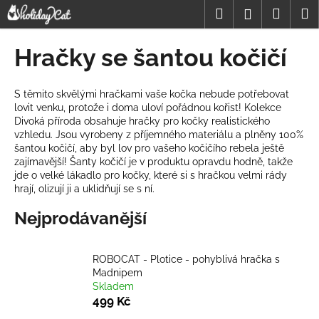
K
Přejít
Hledat
Nákup
M
Přihlášení
na
o
obsah
Zpět
Zpět
košík
š
Hračky se šantou kočičí
í
C
k
o
S těmito skvělými hračkami vaše kočka nebude potřebovat
lovit venku, protože i doma uloví pořádnou kořist! Kolekce
p
Divoká příroda obsahuje hračky pro kočky realistického
o
vzhledu. Jsou vyrobeny z příjemného materiálu a plněny 100%
t
šantou kočičí, aby byl lov pro vašeho kočičího rebela ještě
zajímavější! Šanty kočičí je v produktu opravdu hodně, takže
ř
jde o velké lákadlo pro kočky, které si s hračkou velmi rády
e
hrají, olizují ji a uklidňují se s ní.
b
Nejprodávanější
u
j
e
ROBOCAT - Plotice - pohyblivá hračka s
Madnipem
t
Skladem
e
499 Kč
n