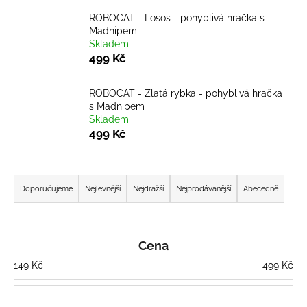
a
ROBOCAT - Losos - pohyblivá hračka s
j
Madnipem
Skladem
í
499 Kč
t
?
ROBOCAT - Zlatá rybka - pohyblivá hračka
s Madnipem
Skladem
499 Kč
HLEDAT
Ř
a
Doporučujeme
Nejlevnější
Nejdražší
Nejprodávanější
Abecedně
z
D
e
o
n
Cena
p
í
o
149
Kč
499
Kč
p
r
u
r