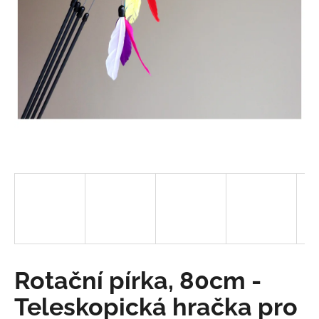
a
j
í
t
?
HLEDAT
D
o
p
o
Rotační pírka, 80cm -
r
Teleskopická hračka pro
u