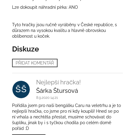
Lze dokoupit náhradní pírka: ANO
Tyto hračky jsou ručně vyráběny v České republice, s
důrazem na vysokou kvalitu a hlavně obrovskou
oblíbenost u koček.
Diskuze
PŘIDAT KOMENTÁŘ
V
ý
Nejlepší hračka!
p
ŠŠ
i
Šárka Štursová
s
8.9.2020 14:21
d
Pořídila jsem pro naši bengálku Caru na veletrhu a je to
i
nejlepší hračka, co jsme pro ni kdy koupili! Hned se po
s
ní vrhala a nechtěla přestat, musíme schovávat do
k
šuplíku, jinak by i s tyčkou chodila po celém domě
pořád :D
u