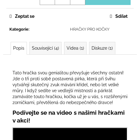
Zeptat se
Sdílet
Kategorie
:
HRAČKY PRO KOČKY
Popis
Související (4)
Videa (1)
Diskuze (1)
Tato hračka svou genialitou převyšuje všechny ostatní!
Jde o tři proti sobě postavená pírka, která při švihu
vytvářejí skutečný zvuk mávání křídel, nebo let velké
můry. I když sedíte ve vedlejší místnosti a párkrát
zamáváte touto hračkou, kočka už je u vás, s rozšířenými
zorničkami, převtělená do nebezpečného dravce!
Podívejte se na video s našimi hračkami
v akci!