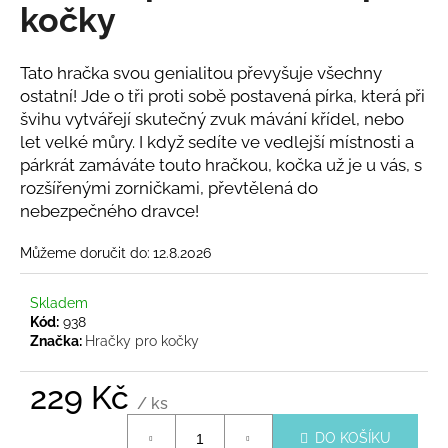
č
kočky
u
j
e
Tato hračka svou genialitou převyšuje všechny
m
ostatní! Jde o tři proti sobě postavená pírka, která při
e
švihu vytvářejí skutečný zvuk mávání křídel, nebo
let velké můry. I když sedíte ve vedlejší místnosti a
párkrát zamáváte touto hračkou, kočka už je u vás, s
MINI
rozšířenými zorničkami, převtělená do
LENOŠKA
BÍLÁ
nebezpečného dravce!
NEBO
ČERNÁ,
Můžeme doručit do:
12.8.2026
PEVNÉ
KARTONOVÉ
ŠKRABADLO
Skladem
PRO
Kód:
938
KOČKY
Značka:
Hračky pro kočky
590
Kč
229 Kč
/ ks
Měrná
DO KOŠÍKU
cena: