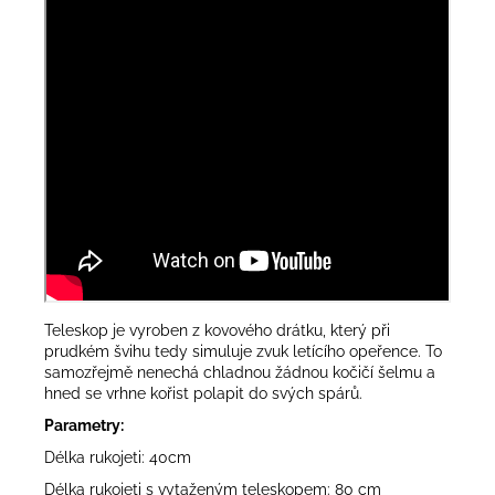
Teleskop je vyroben z kovového drátku, který při
prudkém švihu tedy simuluje zvuk letícího opeřence. To
samozřejmě nenechá chladnou žádnou kočičí šelmu a
hned se vrhne kořist polapit do svých spárů.
Parametry:
Délka rukojeti: 40cm
Délka rukojeti s vytaženým teleskopem: 80 cm